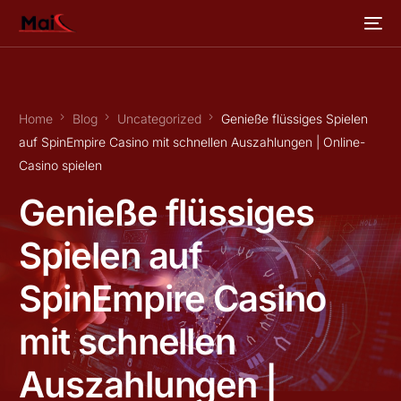
Home
Blog
Uncategorized
Genieße flüssiges Spielen
auf SpinEmpire Casino mit schnellen Auszahlungen | Online-
Casino spielen
Genieße flüssiges
Spielen auf
SpinEmpire Casino
mit schnellen
Auszahlungen |