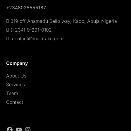
+2348025555187

319 off Ahamadu Bello way, Kado, Abuja Nigeria

(+234) 9-291-0102
 contact
@maiafaku.com
Company
About Us
Services
Team
Contact