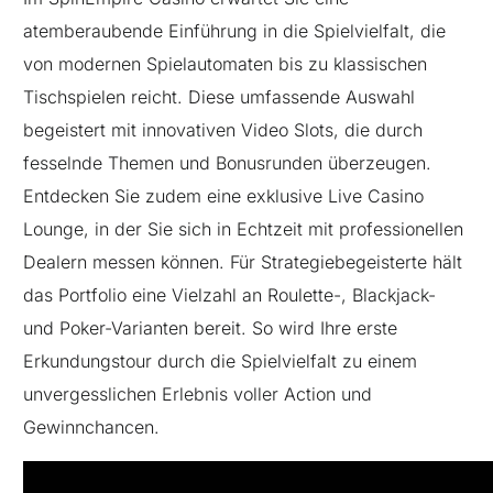
atemberaubende Einführung in die Spielvielfalt, die
von modernen Spielautomaten bis zu klassischen
Tischspielen reicht. Diese umfassende Auswahl
begeistert mit innovativen Video Slots, die durch
fesselnde Themen und Bonusrunden überzeugen.
Entdecken Sie zudem eine exklusive Live Casino
Lounge, in der Sie sich in Echtzeit mit professionellen
Dealern messen können. Für Strategiebegeisterte hält
das Portfolio eine Vielzahl an Roulette-, Blackjack-
und Poker-Varianten bereit. So wird Ihre erste
Erkundungstour durch die Spielvielfalt zu einem
unvergesslichen Erlebnis voller Action und
Gewinnchancen.