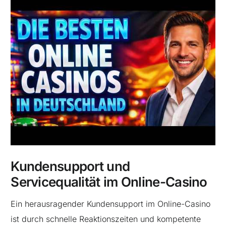
Kundensupport und
Servicequalität im Online-Casino
Ein herausragender Kundensupport im Online-Casino
ist durch schnelle Reaktionszeiten und kompetente