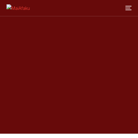
Home
Blog
Best Free Casino App Win Real Cash